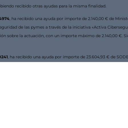
biendo recibido otras ayudas para la misma finalidad.
24974
, ha recibido una ayuda por importe de 2.140,00 € de Ministe
seguridad de las pymes a través de la iniciativa «Activa Ciberseg
ón sobre la actuación, con un importe máximo de 2.140,00 €. S
0241
, ha recibido una ayuda por importe de 23.604,93 € de SOD
con personal técnico cualificado, la ayuda concedida supone un
 y no habiendo recibido otras ayudas para la misma finalidad.
1863
, ha recibido una ayuda por importe de 18.000,00 € de Minist
vocatoria de ayudas a pymes para la contratación de servicios de
 en el sector pesquero, la ayuda concedida supone un 70% de su
ndo recibido otras ayudas para la misma finalidad.