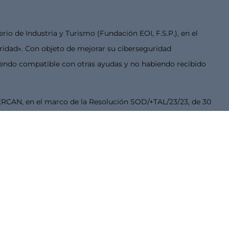
rio de Industria y Turismo (Fundación EOI, F.S.P.), en el
uridad». Con objeto de mejorar su ciberseguridad
iendo compatible con otras ayudas y no habiendo recibido
ERCAN, en el marco de la Resolución SOD/+TAL/23/23, de 30
 70% de subvención sobre la actuación, con un importe
erio para la Transformación Digital y de la Función Pública
 asesoramiento para la transformación digital en el sector
bvención sobre la actuación, con un importe máximo de