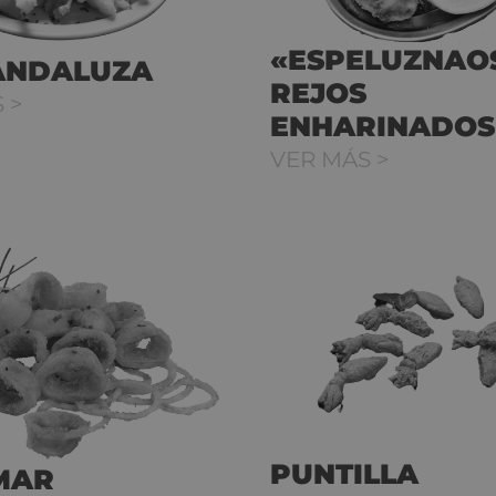
«ESPELUZNAO
ANDALUZA
REJOS
 >
ENHARINADOS
VER MÁS >
PUNTILLA
MAR