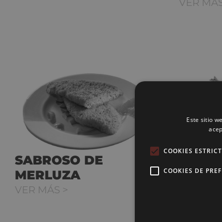
VER MÁS
Este sitio w
acep
COOKIES ESTRIC
SABROSO DE
PEZ P
COOKIES DE PRE
MERLUZA
ENHA
VER MÁS >
VER MÁS