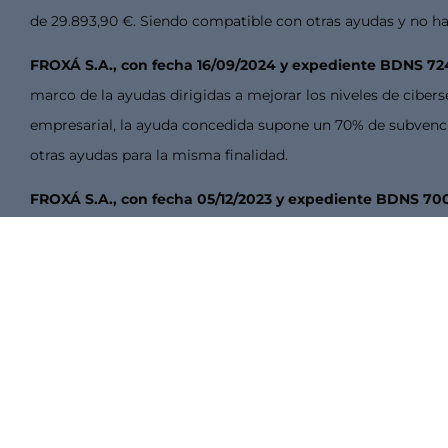
de 29.893,90 €. Siendo compatible con otras ayudas y no ha
FROXÁ S.A., con fecha 16/09/2024 y expediente BDNS 7
marco de la ayudas dirigidas a mejorar los niveles de ciber
empresarial, la ayuda concedida supone un 70% de subvenci
otras ayudas para la misma finalidad.
FROXÁ S.A., con fecha 05/12/2023 y expediente BDNS 70
de mayo de 2023. Con objeto de reforzar el área comercial 
máximo de 23.604,93 €. Siendo compatible con otras ayudas
FROXÁ S.A., con fecha 29/10/2024 y expediente BDNS 77
(Entidad Pública Empresarial Red.es), en el marco de la con
pesca. Con objeto de avanzar en su transformación digital
18.000,00 €. Siendo compatible con otras ayudas y no habie