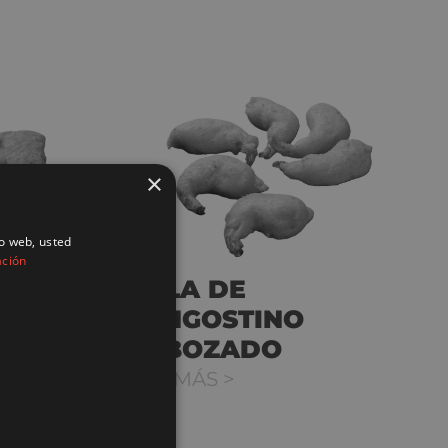
×
io web, usted
ación
COLA DE
LANGOSTINO
REBOZADO
VER MÁS >