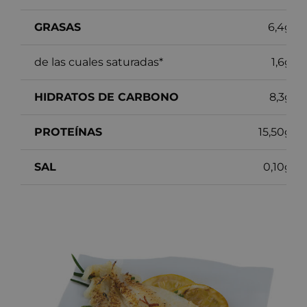
GRASAS
6,4g
de las cuales saturadas*
1,6g
HIDRATOS DE CARBONO
8,3g
PROTEÍNAS
15,50g
SAL
0,10g